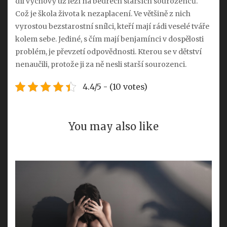
díl výchovy už leží na bedrech starších sourozenců.
Což je škola života k nezaplacení. Ve většině z nich
vyrostou bezstarostní snílci, kteří mají rádi veselé tváře
kolem sebe. Jediné, s čím mají benjamínci v dospělosti
problém, je převzetí odpovědnosti. Kterou se v dětství
nenaučili, protože ji za ně nesli starší sourozenci.
4.4/5 - (10 votes)
You may also like