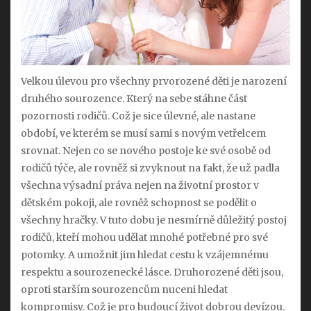
Velkou úlevou pro všechny prvorozené děti je narození
druhého sourozence. Který na sebe stáhne část
pozornosti rodičů. Což je sice úlevné, ale nastane
období, ve kterém se musí sami s novým vetřelcem
srovnat. Nejen co se nového postoje ke své osobě od
rodičů týče, ale rovněž si zvyknout na fakt, že už padla
všechna výsadní práva nejen na životní prostor v
dětském pokoji, ale rovněž schopnost se podělit o
všechny hračky. V tuto dobu je nesmírně důležitý postoj
rodičů, kteří mohou udělat mnohé potřebné pro své
potomky. A umožnit jim hledat cestu k vzájemnému
respektu a sourozenecké lásce. Druhorozené děti jsou,
oproti starším sourozencům nuceni hledat
kompromisy. Což je pro budoucí život dobrou devízou.