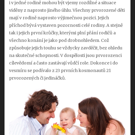
i v jedné rodině mohou být vjemy rozdílné a situace
viděny z naprosto jiného úhlu. Všechny prvorozené děti
mají v rodině naprosto výjimečnou pozici. Jejich
příchod bývá vystaven pozornosti celé rodiny. A stejně
tak i jejich první krůčky, kterými plní přání rodičů a
všechno konání je jako pod drobnohledem. Což
způsobuje jejich touhu se vždycky zavděčit, bez ohledu
na skutečné schopnosti. V dospělosti jsou prvorozenci
cílevědomí a často zastávají vůdčí role. Dokonce i do
vesmíru se podívalo z 23 prvních kosmonautů 21
prvorozených či jedináčků.