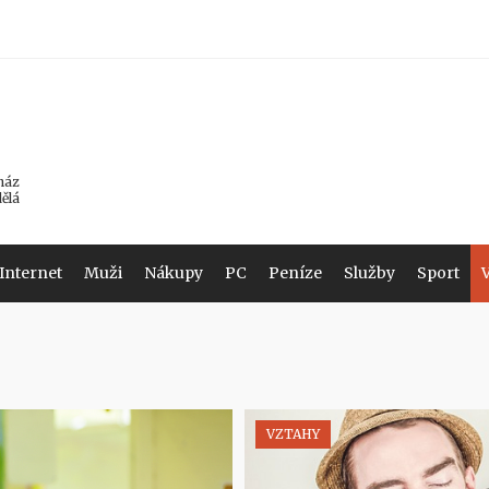
ház
dělá
Internet
Muži
Nákupy
PC
Peníze
Služby
Sport
VZTAHY