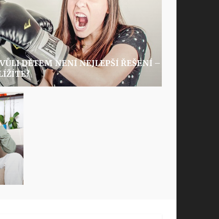
VŮLI DĚTEM NENÍ NEJLEPŠÍ ŘEŠENÍ –
LÍŽÍTE?