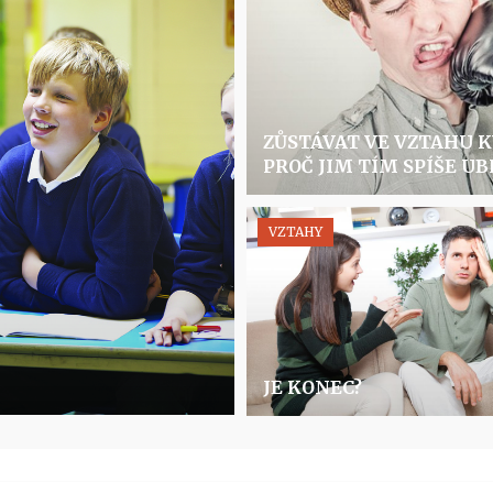
ZŮSTÁVAT VE VZTAHU K
PROČ JIM TÍM SPÍŠE UB
VZTAHY
JE KONEC?