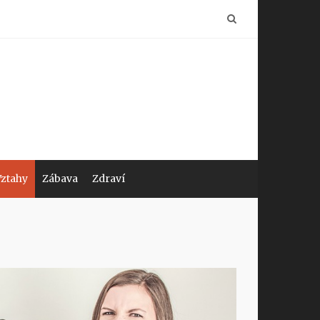
Vztahy
Zábava
Zdraví