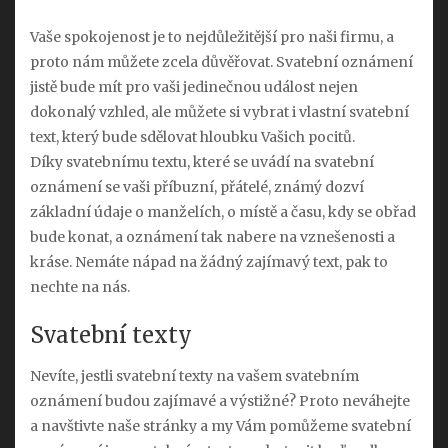
Vaše spokojenost je to nejdůležitější pro naši firmu, a
proto nám můžete zcela důvěřovat. Svatební oznámení
jistě bude mít pro vaši jedinečnou událost nejen
dokonalý vzhled, ale můžete si vybrat i vlastní svatební
text, který bude sdělovat hloubku Vašich pocitů.
Díky svatebnímu textu, které se uvádí na
svatební
oznámení
se vaši příbuzní, přátelé, známý dozví
základní údaje o manželích, o místě a času, kdy se obřad
bude konat, a oznámení tak nabere na vznešenosti a
kráse. Nemáte nápad na žádný zajímavý text, pak to
nechte na nás.
Svatební texty
Nevíte, jestli svatební texty na vašem svatebním
oznámení budou zajímavé a výstižné? Proto neváhejte
a navštivte naše stránky a my Vám pomůžeme svatební