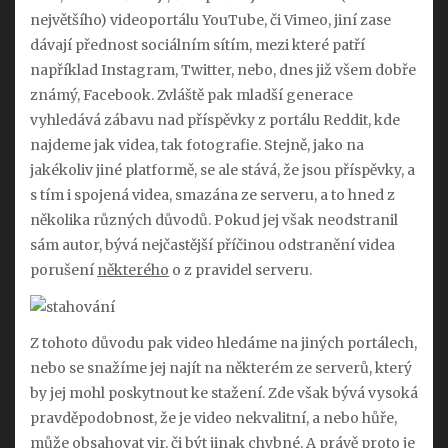
největšího) videoportálu YouTube, či Vimeo, jiní zase
dávají přednost sociálním sítím, mezi které patří
například Instagram, Twitter, nebo, dnes již všem dobře
známý, Facebook. Zvláště pak mladší generace
vyhledává zábavu nad příspěvky z portálu Reddit, kde
najdeme jak videa, tak fotografie. Stejně, jako na
jakékoliv jiné platformě, se ale stává, že jsou příspěvky, a
s tím i spojená videa, smazána ze serveru, a to hned z
několika různých důvodů. Pokud jej však neodstranil
sám autor, bývá nejčastější příčinou odstranění videa
porušení
některého
o z pravidel serveru.
Z tohoto důvodu pak video hledáme na jiných portálech,
nebo se snažíme jej najít na některém ze serverů, který
by jej mohl poskytnout ke stažení. Zde však bývá vysoká
pravděpodobnost, že je video nekvalitní, a nebo hůře,
může obsahovat vir, či být jinak chybné. A právě proto je