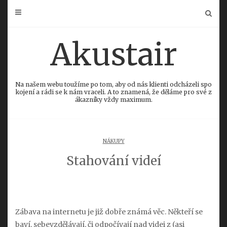
Skip
to
content
Akustair
Na našem webu toužíme po tom, aby od nás klienti odcházeli spo
kojení a rádi se k nám vraceli. A to znamená, že děláme pro své z
ákazníky vždy maximum.
NÁKUPY
Stahování videí
Zábava na internetu je již dobře známá věc. Někteří se
baví, sebevzdělávají, či odpočívají nad videi z (asi