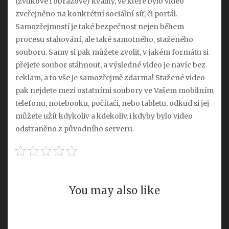
(zvukové i obrazové) kvality, ve které bylo video
zveřejněno na konkrétní sociální síť, či portál.
Samozřejmostí je také bezpečnost nejen během
procesu stahování, ale také samotného, staženého
souboru. Samy si pak můžete zvolit, v jakém formátu si
přejete soubor stáhnout, a výsledné video je navíc bez
reklam, a to vše je samozřejmě zdarma! Stažené video
pak nejdete mezi ostatními soubory ve Vašem mobilním
telefonu, notebooku, počítači, nebo tabletu, odkud si jej
můžete užít kdykoliv a kdekoliv, i kdyby bylo video
odstraněno z původního serveru.
You may also like