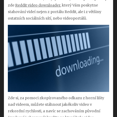
zde
Reddit video downloader
, který Vám poskytne
stahování videí nejen z portálu Reddit, ale i z většiny
ostatních sociálních sítí, nebo videoportálů.
Zde si, za pomoci zkopírovaného odkazu z horní lišty
nad videem, můžete stáhnout jakékoliv video v
rekordní rychlosti, a navíc se zachováním původní