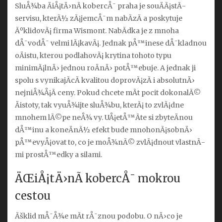
SluÅ¾ba
ÄiÅ¡tÄ›nÃ­ kobercÅ¯ praha
je souÄÃ¡stÃ­
servisu, kterÃ½ zÃ¡jemcÅ¯m nabÃ­zÃ­ a poskytuje
ÃºklidovÃ¡ firma Wismont. NabÃ­dka je z mnoha
dÅ¯vodÅ¯ velmi lÃ¡kavÃ¡. Jednak pÅ™inese dÅ¯kladnou
oÄistu, kterou podlahovÃ¡ krytina tohoto typu
minimÃ¡lnÄ› jednou roÄnÄ› potÅ™ebuje. A jednak ji
spolu s vynikajÃ­cÃ­ kvalitou doprovÃ¡zÃ­ i absolutnÄ›
nejniÅ¾Å¡Ã­ ceny. Pokud chcete mÃ­t pocit dokonalÃ©
Äistoty, tak vyuÅ¾ijte sluÅ¾bu, kterÃ¡ to zvlÃ¡dne
mnohem lÃ©pe neÅ¾ vy. UÅ¡etÅ™Ã­te si zbyteÄnou
dÅ™inu a koneÄnÃ½ efekt bude mnohonÃ¡sobnÄ›
pÅ™evyÅ¡ovat to, co je moÅ¾nÃ© zvlÃ¡dnout vlastnÃ­
mi prostÅ™edky a silami.
ÄŒiÅ¡tÄ›nÃ­ kobercÅ¯ mokrou
cestou
Ãšklid mÅ¯Å¾e mÃ­t rÅ¯znou podobu. O nÄ›co je