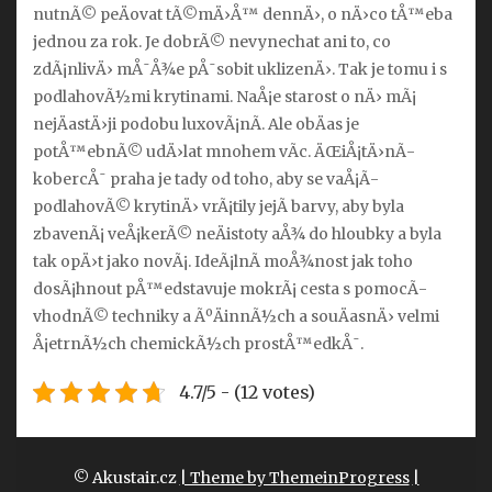
nutnÃ© peÄovat tÃ©mÄ›Å™ dennÄ›, o nÄ›co tÅ™eba
jednou za rok. Je dobrÃ© nevynechat ani to, co
zdÃ¡nlivÄ› mÅ¯Å¾e pÅ¯sobit uklizenÄ›. Tak je tomu i s
podlahovÃ½mi krytinami. NaÅ¡e starost o nÄ› mÃ¡
nejÄastÄ›ji podobu luxovÃ¡nÃ­. Ale obÄas je
potÅ™ebnÃ© udÄ›lat mnohem vÃ­c. ÄŒiÅ¡tÄ›nÃ­
kobercÅ¯ praha je tady od toho, aby se vaÅ¡Ã­
podlahovÃ© krytinÄ› vrÃ¡tily jejÃ­ barvy, aby byla
zbavenÃ¡ veÅ¡kerÃ© neÄistoty aÅ¾ do hloubky a byla
tak opÄ›t jako novÃ¡. IdeÃ¡lnÃ­ moÅ¾nost jak toho
dosÃ¡hnout pÅ™edstavuje mokrÃ¡ cesta s pomocÃ­
vhodnÃ© techniky a ÃºÄinnÃ½ch a souÄasnÄ› velmi
Å¡etrnÃ½ch chemickÃ½ch prostÅ™edkÅ¯.
4.7/5 - (12 votes)
© Akustair.cz
| Theme by ThemeinProgress
|