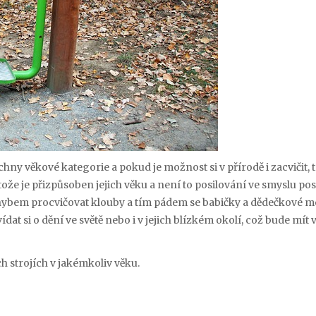
ny věkové kategorie a pokud je možnost si v přírodě i zacvičit, t
že je přizpůsoben jejich věku a není to posilování ve smyslu posi
ybem procvičovat klouby a tím pádem se babičky a dědečkové m
dat si o dění ve světě nebo i v jejich blízkém okolí, což bude mít v
h strojích v jakémkoliv věku.