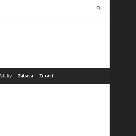
Vztahy
Zábava
Zdraví