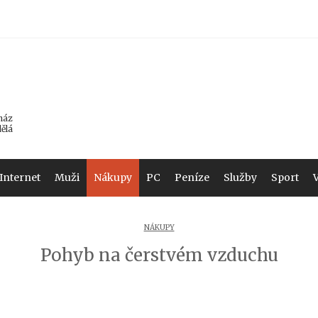
ház
dělá
Internet
Muži
Nákupy
PC
Peníze
Služby
Sport
NÁKUPY
Pohyb na čerstvém vzduchu