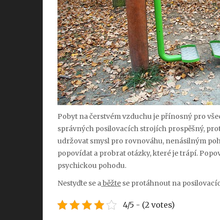
Pobyt na čerstvém vzduchu je přínosný pro všech
správných posilovacích strojích prospěšný, proto
udržovat smysl pro rovnováhu, nenásilným poh
popovídat a probrat otázky, které je trápí. Popoví
psychickou pohodu.
Nestyďte se a
běžte
se protáhnout na posilovacíc
4/5 - (2 votes)