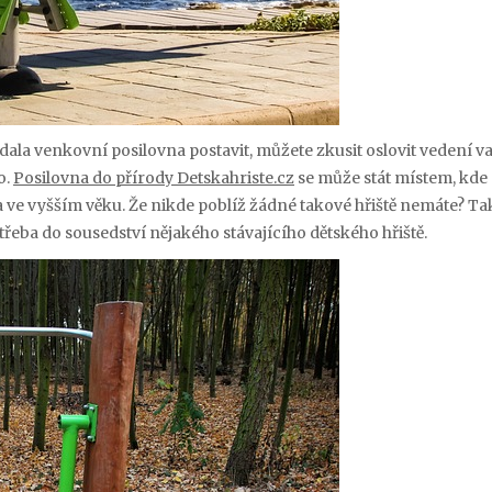
 dala venkovní posilovna postavit, můžete zkusit oslovit vedení v
o.
Posilovna do přírody Detskahriste.cz
se může stát místem, kde 
a ve vyšším věku.
Že nikde poblíž žádné takové hřiště nemáte? Tak
třeba do sousedství nějakého stávajícího dětského hřiště.