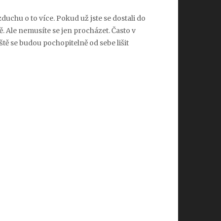
zduchu o to více.
Pokud už jste se dostali do
ě.
Ale nemusíte se jen procházet. Často v
ště se budou pochopitelně od sebe lišit