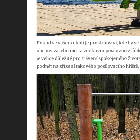
Pokud ve vašem okolí je prostranství, kde by se
občany vašeho města venkovní posilovnu zřídil
je velice důležité pro trávení spokojeného život
podnět na zřízení takového posilovacího hřiště, 