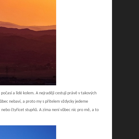
počasí a lidé kolem. A nejraději cestuji právě v takových
ůbec nebaví, a proto my s přítelem vždycky jedeme
t nebo čtyřicet stupňů. A zima není vůbec nic pro mě, a to