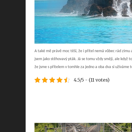
A také mě právě moc těší, že i přítel nemá vůbec rád zimu a
jsem jako stěhovavý pták. Já se tomu vždy směji, ale když t
že jsme s přítelem v tomhle za jedno a oba dva si užíváme te
4.5/5 - (11 votes)