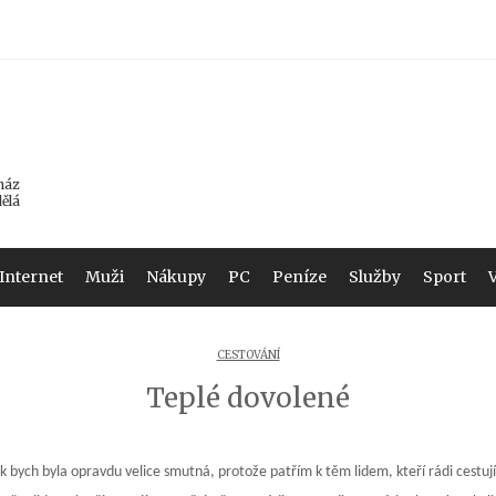
ház
dělá
Internet
Muži
Nákupy
PC
Peníze
Služby
Sport
CESTOVÁNÍ
Teplé dovolené
ak bych byla opravdu velice smutná, protože patřím k těm lidem, kteří rádi cestuj