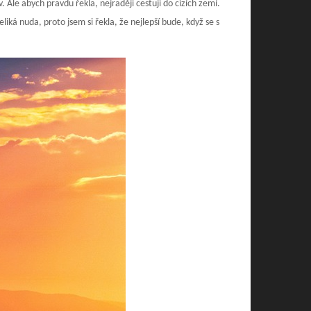
Ale abych pravdu řekla, nejraději cestuji do cizích zemí.
iká nuda, proto jsem si řekla, že nejlepší bude, když se s