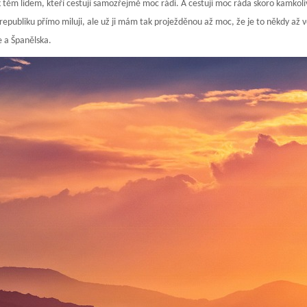
těm lidem, kteří cestují samozřejmě moc rádi. A cestuji moc ráda skoro kamkoliv. 
epubliku přímo miluji, ale už ji mám tak proježděnou až moc, že je to někdy až vel
 a Španělska.