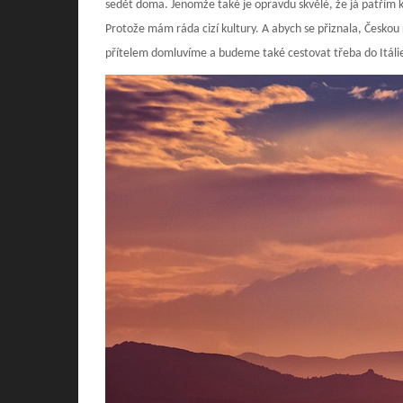
sedět doma. Jenomže také je opravdu skvělé, že já patřím k 
Protože mám ráda cizí kultury. A abych se přiznala, Českou r
přítelem domluvíme a budeme také cestovat třeba do Itálie