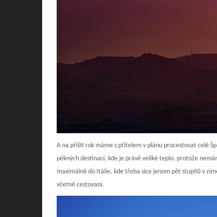
A na příští rok máme s přítelem v plánu procestovat celé Špa
pěkných destinací, kde je právě veliké teplo, protože ne
maximálně do Itálie, kde třeba sice jenom pět stupňů v zimě
včetně cestovaní.