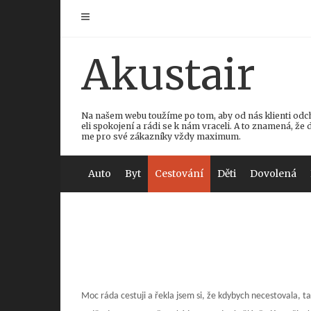
Skip
to
content
Akustair
Na našem webu toužíme po tom, aby od nás klienti odc
eli spokojení a rádi se k nám vraceli. A to znamená, že 
me pro své zákazníky vždy maximum.
Auto
Byt
Cestování
Děti
Dovolená
Moc ráda cestuji a řekla jsem si, že kdybych necestovala, t