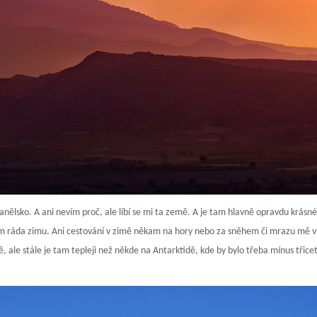
nělsko. A ani nevím proč, ale líbí se mi ta země. A je tam hlavně opravdu krásné 
mám ráda zimu. Ani cestování v zimě někam na hory nebo za sněhem či mrazu mě v
, ale stále je tam tepleji než někde na Antarktidě, kde by bylo třeba mínus třice