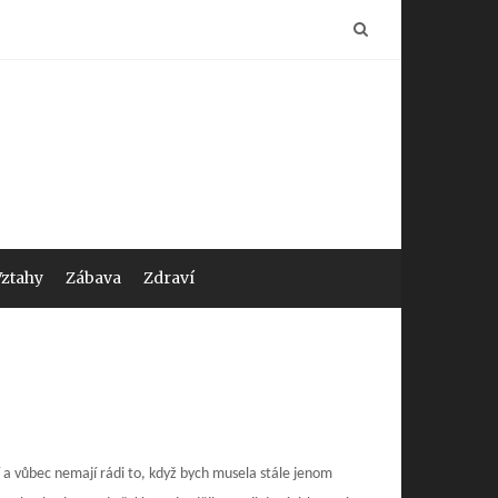
Vztahy
Zábava
Zdraví
í a vůbec nemají rádi to, když bych musela stále jenom